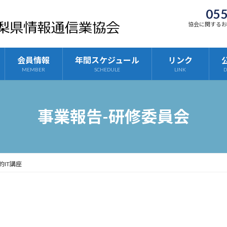
055
協会に関する
会員情報
年間スケジュール
リンク
MEMBER
SCHEDULE
LINK
D
事業報告-研修委員会
的IT講座