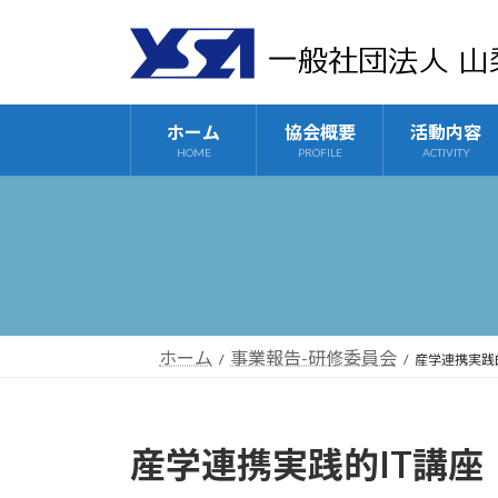
コ
ナ
ン
ビ
テ
ゲ
ン
ー
ツ
シ
ホーム
協会概要
活動内容
へ
ョ
HOME
PROFILE
ACTIVITY
ス
ン
キ
に
ッ
移
プ
動
ホーム
事業報告-研修委員会
産学連携実践
産学連携実践的IT講座