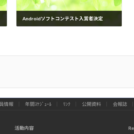
Androidソフトコンテスト入賞者決定
2013年11月7日
員情報
年間ｽｹｼﾞｭｰﾙ
ﾘﾝｸ
公開資料
会報誌
活動内容
Re