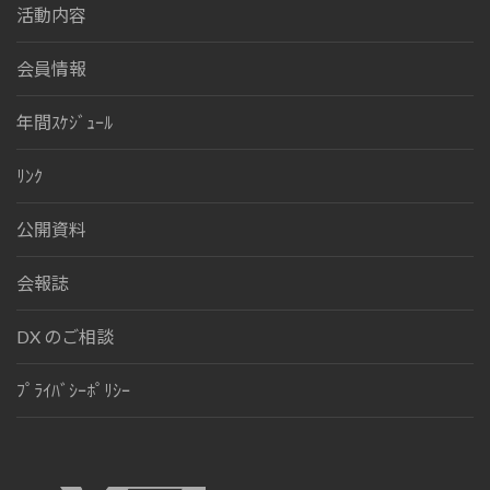
活動内容
会員情報
年間ｽｹｼﾞｭｰﾙ
ﾘﾝｸ
公開資料
会報誌
DX のご相談
ﾌﾟﾗｲﾊﾞｼｰﾎﾟﾘｼｰ