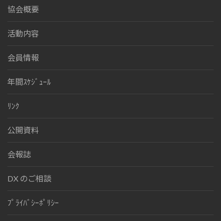
協会概要
活動内容
会員情報
年間ｽｹｼﾞｭｰﾙ
ﾘﾝｸ
公開資料
会報誌
DX のご相談
ﾌﾟﾗｲﾊﾞｼｰﾎﾟﾘｼｰ