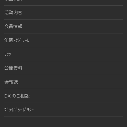
活動内容
会員情報
年間ｽｹｼﾞｭｰﾙ
ﾘﾝｸ
公開資料
会報誌
DX のご相談
ﾌﾟﾗｲﾊﾞｼｰﾎﾟﾘｼｰ