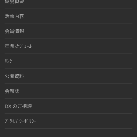
協会概要
活動内容
会員情報
年間ｽｹｼﾞｭｰﾙ
ﾘﾝｸ
公開資料
会報誌
DX のご相談
ﾌﾟﾗｲﾊﾞｼｰﾎﾟﾘｼｰ